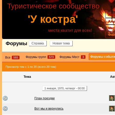
Туристическое сообщество
Акт
'У костра'
Аль
Мес
места хватит для всех!
Фор
Форумы
Справка
Новая тема
Форумы событ
Форумы групп
Форумы Мест
573
3
Все
593
Просмотр тем с 1 по 20 (всего 20 тем)
Тема
Ав
1
января
,
1970
,
четверг
-
00:00
План поездки
Вот мы и вернулись