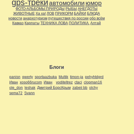
gps-треки
автомобили
юмор
ФОТО-АЛЬБОМЫ:ПРИРОДЫ
РЫБЫ
АНЕГДОТЫ
ЖИВОТНЫЕ
Ха ха!
ЛОВ
ПРИКОРМ
БАЙКИ
БЛЮДА
новости
анархотуризм
путешествия по россии
обо всём
Кавказ
Карпаты
ТЕХНИКА ЛОВА
ПОЛИТИКА.
Алтай
Блоги
panisn
qwerty
sportaazbuka
Multik
timon-ja
pehyhtdgrd
Иван
xoso66rucom
Иван
voditeltrez
ctaci
clopman16
ole_don
leshak
Дмитрий БорсКрым
zabeii bb
olchy
sema72
Svann