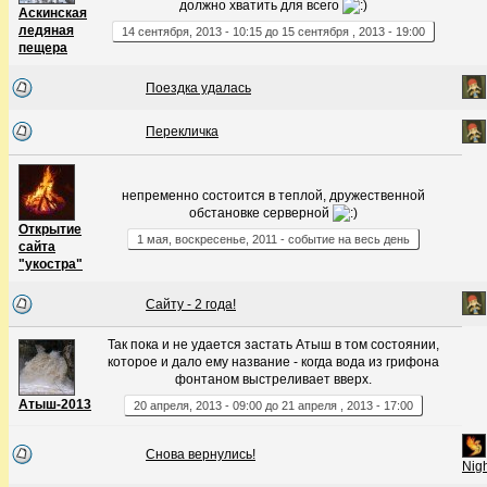
должно хватить для всего
Аскинская
ледяная
14
сентября
,
2013
-
10:15
до
15
сентября
,
2013
-
19:00
пещера
Поездка удалась
Перекличка
непременно состоится в теплой, дружественной
обстановке серверной
Открытие
1
мая
,
воскресенье
,
2011
- событие на весь день
сайта
"укостра"
Сайту - 2 года!
Так пока и не удается застать Атыш в том состоянии,
которое и дало ему название - когда вода из грифона
фонтаном выстреливает вверх.
Атыш-2013
20
апреля
,
2013
-
09:00
до
21
апреля
,
2013
-
17:00
Снова вернулись!
Nig