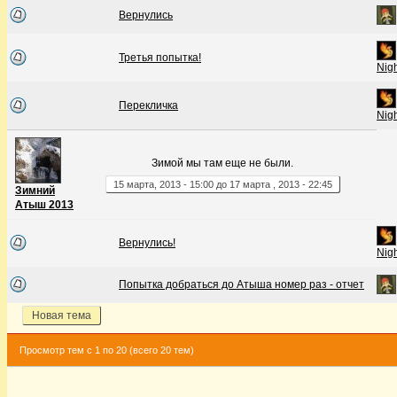
Вернулись
Третья попытка!
Nig
Перекличка
Nig
Зимой мы там еще не были.
15
марта
,
2013
-
15:00
до
17
марта
,
2013
-
22:45
Зимний
Атыш 2013
Вернулись!
Nig
Попытка добраться до Атыша номер раз - отчет
Новая тема
Просмотр тем с 1 по 20 (всего 20 тем)