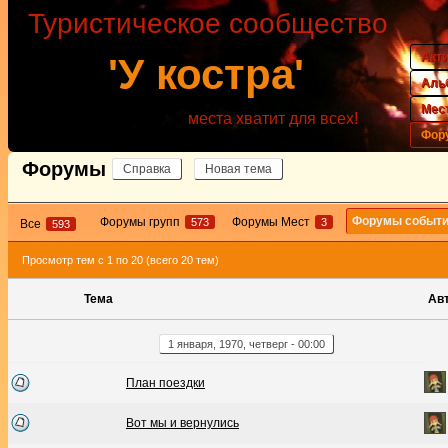
Туристическое сообщество
Акт
'У костра'
Аль
Мес
места хватит для всех!
Фор
Форумы
Справка
Новая тема
Форумы событ
Форумы групп
Форумы Мест
573
3
Все
593
Просмотр тем с 1 по 20 (всего 20 тем)
Тема
Ав
1
января
,
1970
,
четверг
-
00:00
План поездки
Вот мы и вернулись