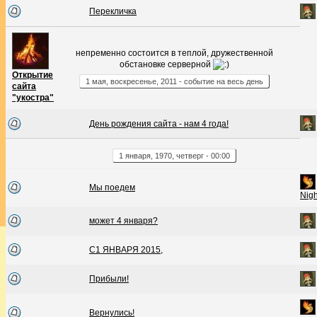
Перекличка
непременно состоится в теплой, дружественной
обстановке серверной
Открытие
1
мая
,
воскресенье
,
2011
- событие на весь день
сайта
"укостра"
День рождения сайта - нам 4 года!
1
января
,
1970
,
четверг
-
00:00
Мы поедем
Nig
может 4 января?
С1 ЯНВАРЯ 2015,
Прибыли!
Вернулись!