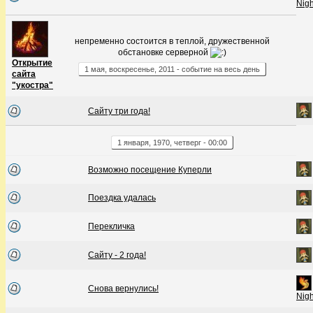
Nig
непременно состоится в теплой, дружественной
обстановке серверной
Открытие
1
мая
,
воскресенье
,
2011
- событие на весь день
сайта
"укостра"
Сайту три года!
1
января
,
1970
,
четверг
-
00:00
Возможно посещение Куперли
Поездка удалась
Перекличка
Сайту - 2 года!
Снова вернулись!
Nig