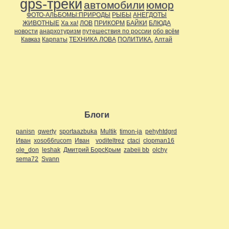
gps-треки
автомобили
юмор
ФОТО-АЛЬБОМЫ:ПРИРОДЫ
РЫБЫ
АНЕГДОТЫ
ЖИВОТНЫЕ
Ха ха!
ЛОВ
ПРИКОРМ
БАЙКИ
БЛЮДА
новости
анархотуризм
путешествия по россии
обо всём
Кавказ
Карпаты
ТЕХНИКА ЛОВА
ПОЛИТИКА.
Алтай
Блоги
panisn
qwerty
sportaazbuka
Multik
timon-ja
pehyhtdgrd
Иван
xoso66rucom
Иван
voditeltrez
ctaci
clopman16
ole_don
leshak
Дмитрий БорсКрым
zabeii bb
olchy
sema72
Svann