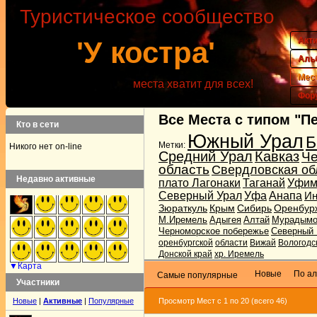
Туристическое сообщество
Акт
'У костра'
Аль
Мес
места хватит для всех!
Фор
Все Места с типом "
П
Кто в сети
Южный Урал
Б
Метки:
Никого нет on-line
Средний Урал
Кавказ
Че
область
Свердловская об
Недавно активные
плато Лагонаки
Таганай
Уфим
Северный Урал
Уфа
Анапа
Ин
Зюраткуль
Крым
Сибирь
Оренбур
М.Иремель
Адыгея
Алтай
Мурадымо
Черноморское побережье
Северный 
оренбургской
области
Вижай
Вологодс
Донской край
хр. Иремель
▼Карта
Новые
По а
Самые популярные
Участники
Новые
|
Активные
|
Популярные
Просмотр Мест с 1 по 20 (всего 46)