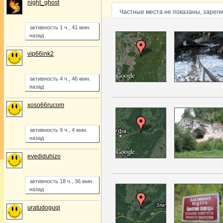
night_ghost
Частные места не показаны, зарег
активность 1 ч., 41 мин.
назад
vip66ink2
активность 4 ч., 46 мин.
назад
xoso66rucom
активность 9 ч., 4 мин.
назад
evediduhizo
активность 18 ч., 36 мин.
назад
uratudoguqi