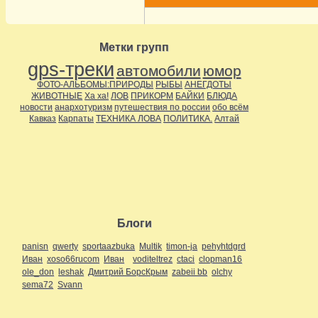
Метки групп
gps-треки
автомобили
юмор
ФОТО-АЛЬБОМЫ:ПРИРОДЫ
РЫБЫ
АНЕГДОТЫ
ЖИВОТНЫЕ
Ха ха!
ЛОВ
ПРИКОРМ
БАЙКИ
БЛЮДА
новости
анархотуризм
путешествия по россии
обо всём
Кавказ
Карпаты
ТЕХНИКА ЛОВА
ПОЛИТИКА.
Алтай
Блоги
panisn
qwerty
sportaazbuka
Multik
timon-ja
pehyhtdgrd
Иван
xoso66rucom
Иван
voditeltrez
ctaci
clopman16
ole_don
leshak
Дмитрий БорсКрым
zabeii bb
olchy
sema72
Svann