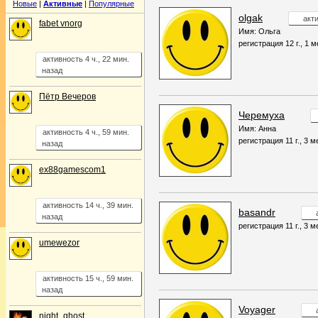
Новые
|
Активные
|
Популярные
olgak
акти
fabet vnorg
Имя: Ольга
регистрация 12 г., 1 м
активность 4 ч., 22 мин.
назад
Пётр Вечеров
Черемуха
Имя: Анна
активность 4 ч., 59 мин.
регистрация 11 г., 3 м
назад
ex88gamescom1
активность 14 ч., 39 мин.
basandr
назад
регистрация 11 г., 3 м
umewezor
активность 15 ч., 59 мин.
назад
Voyager
night_ghost