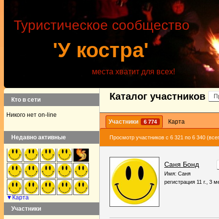
Туристическое сообщество
'У костра'
места хватит для всех!
Каталог участников
П
Кто в сети
Никого нет on-line
Участники
Карта
6 774
Недавно активные
Просмотр участников с 6 321 по 6 340 (всег
Саня Бонд
Имя: Саня
регистрация 11 г., 3 м
▼Карта
Участники