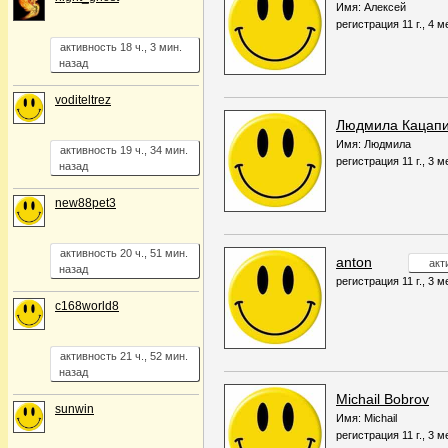
Имя: Алексей
регистрация 11 г., 4 м
активность 18 ч., 3 мин.
назад
voditeltrez
Людмила Кацап
Имя: Людмила
активность 19 ч., 34 мин.
регистрация 11 г., 3 м
назад
new88pet3
активность 20 ч., 51 мин.
anton
акт
назад
регистрация 11 г., 3 м
c168world8
активность 21 ч., 52 мин.
назад
Michail Bobrov
sunwin
Имя: Michail
регистрация 11 г., 3 м