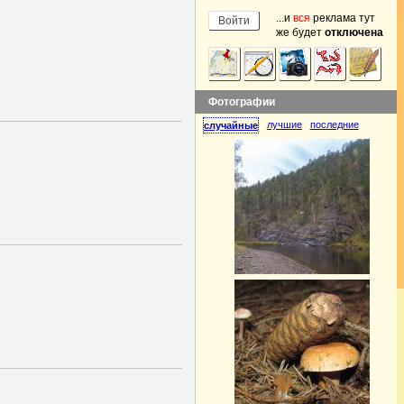
...и
вся
реклама тут
же будет
отключена
Фотографии
лучшие
последние
случайные