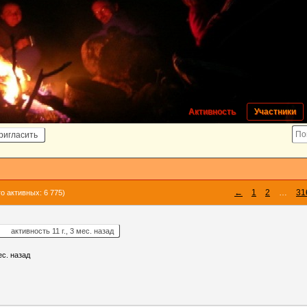
Активность
Участники
ригласить
←
1
2
…
31
о активных: 6 775)
активность 11 г., 3 мес. назад
ес. назад