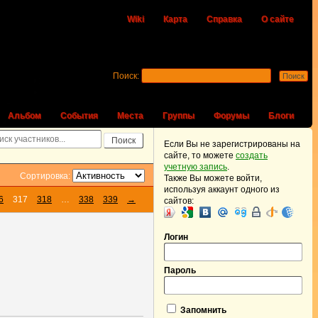
Wiki
Карта
Справка
О сайте
Поиск:
Альбом
События
Места
Группы
Форумы
Блоги
Если Вы не зарегистрированы на
сайте, то можете
создать
учетную запись
.
Сортировка:
Также Вы можете войти,
используя аккаунт одного из
6
317
318
…
338
339
→
сайтов:
Логин
Пароль
Запомнить