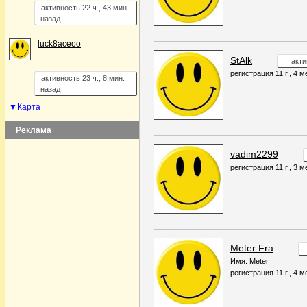
активность 22 ч., 43 мин.
назад
luck8aceoo
StAlk
акти
регистрация 11 г., 4 м
активность 23 ч., 8 мин.
назад
▼Карта
Реклама
vadim2299
регистрация 11 г., 3 м
Meter Fra
Имя: Meter
регистрация 11 г., 4 м