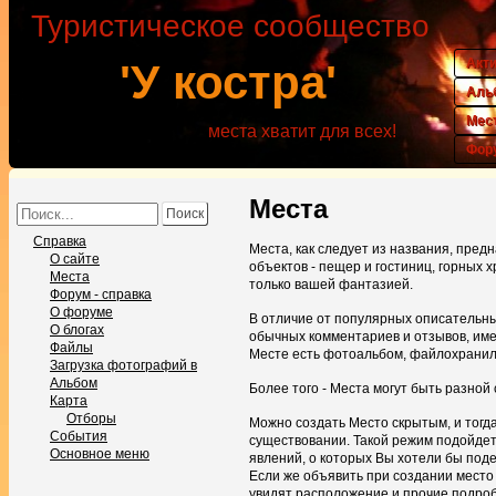
Туристическое сообщество
Акт
'У костра'
Аль
Мес
места хватит для всех!
Фор
Места
Справка
Места, как следует из названия, пре
О сайте
объектов - пещер и гостиниц, горных х
Места
только вашей фантазией.
Форум - справка
О форуме
В отличие от популярных описательны
О блогах
обычных комментариев и отзывов, им
Файлы
Месте есть фотоальбом, файлохрани
Загрузка фотографий в
Альбом
Более того - Места могут быть разной 
Карта
Отборы
Можно создать Место скрытым, и тогда
События
существовании. Такой режим подойдет
Основное меню
явлений, о которых Вы хотели бы поде
Если же объявить при создании место ч
увидят расположение и прочие подроб