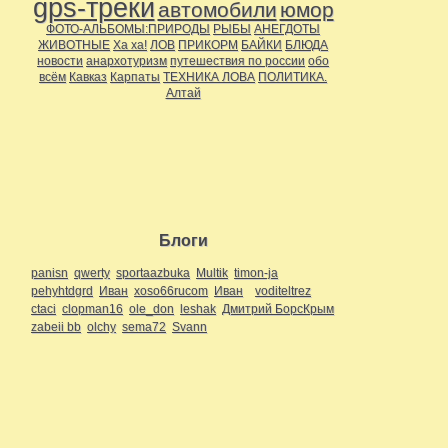
gps-треки
автомобили
юмор
ФОТО-АЛЬБОМЫ:ПРИРОДЫ
РЫБЫ
АНЕГДОТЫ
ЖИВОТНЫЕ
Ха ха!
ЛОВ
ПРИКОРМ
БАЙКИ
БЛЮДА
новости
анархотуризм
путешествия по россии
обо
всём
Кавказ
Карпаты
ТЕХНИКА ЛОВА
ПОЛИТИКА.
Алтай
Блоги
panisn
qwerty
sportaazbuka
Multik
timon-ja
pehyhtdgrd
Иван
xoso66rucom
Иван
voditeltrez
ctaci
clopman16
ole_don
leshak
Дмитрий БорсКрым
zabeii bb
olchy
sema72
Svann