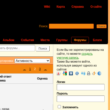
Wiki
Карта
Справка
О сайте
Поиск:
Альбом
События
Места
Группы
Форумы
Блоги
Если Вы не зарегистрированы на
сайте, то можете
создать
учетную запись
.
ртировка:
Также Вы можете войти,
используя аккаунт одного из
←
1
2
3
→
сайтов:
й ответ
Оценка
ника
Логин
Пароль
Запомнить
с. назад