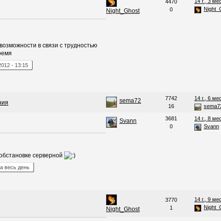
14 г., 3 ме
4470
Night_
0
Night_Ghost
возможности в связи с трудностью
ремя
2012
-
13:15
7742
14 г., 6 ме
sema72
ния
16
sema7
3681
14 г., 8 ме
Svann
0
Svann
 обстановке серверной
а весь день
14 г., 9 ме
3770
Night_
1
Night_Ghost