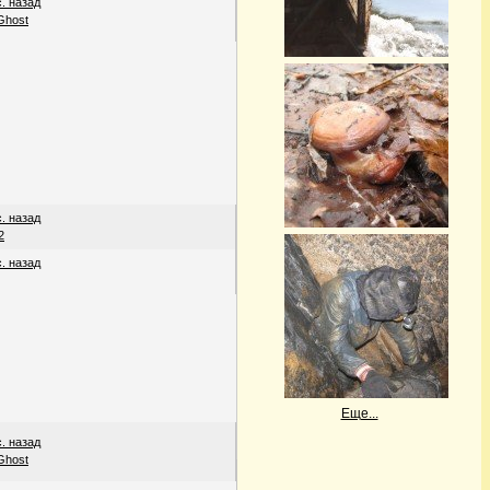
с. назад
Ghost
с. назад
2
с. назад
Еще...
с. назад
Ghost