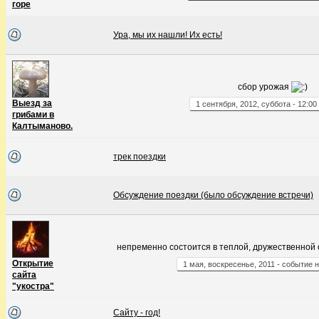
горе
Ура, мы их нашли! Их есть!
сбор урожая
Выезд за
1
сентября
,
2012
,
суббота
-
12:00
грибами в
Калтыманово.
трек поездки
Обсуждение поездки (было обсуждение встречи)
непременно состоится в теплой, дружественной
Открытие
1
мая
,
воскресенье
,
2011
- событие н
сайта
"укостра"
Сайту - год!