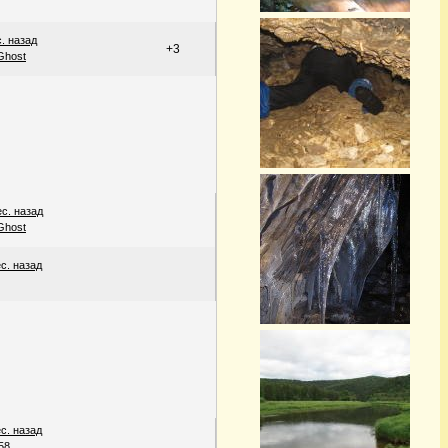
с. назад
+3
Ghost
ес. назад
Ghost
ес. назад
ес. назад
58