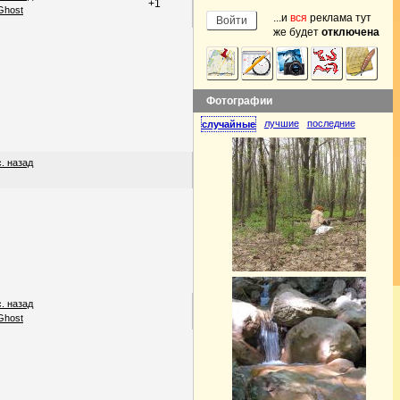
+1
Ghost
...и
вся
реклама тут
же будет
отключена
Фотографии
лучшие
последние
случайные
с. назад
с. назад
Ghost