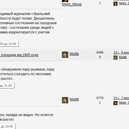
Night_
7
Night_Ghost
водимый журналом «Уральский
бности будут позже. Дисциплины
боловные состязания на городском
тво) - состязания среди людей с
мма корректируется с учетом
:00
до
22:00
6460
13 г., 6 ме
Multik
 площади им.1905 года
0
Multik
м обнаружили пару рыжиков, пару
хотелось съездить по лесочкам,
растет...
до
21:00
5779
13 г., 7 ме
Multik
1
Night_
ог, правда не видно. Но хочется
м растет.
до
20:00