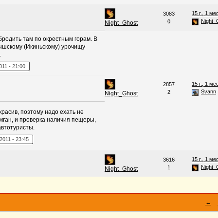
15 г., 1 ме
3083
Night_
0
Night_Ghost
бродить там по окрестным горам. В
тышскому (Икиньскому) урочищу
.
011
-
21:00
15 г., 1 ме
2857
Svann
2
Night_Ghost
расив, поэтому надо ехать не
мган, и проверка наличия пещеры,
автотуристы.
2011
-
23:45
15 г., 1 ме
3616
Night_
1
Night_Ghost
←