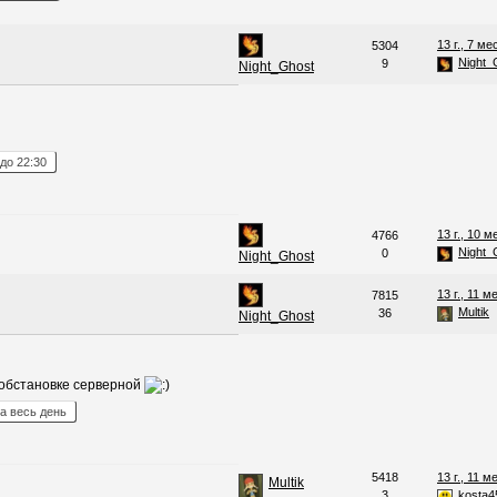
13 г., 7 ме
5304
Night_
9
Night_Ghost
до
22:30
13 г., 10 м
4766
Night_
0
Night_Ghost
13 г., 11 м
7815
Multik
36
Night_Ghost
 обстановке серверной
а весь день
5418
13 г., 11 м
Multik
3
kosta4