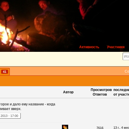
Активность
Участники
Со
й
41
Просмотров
последни
Автор
Ответов
от участ
торое и дало ему название - когда
ивает вверх.
,
2013
-
17:00
13 г., 4 ме
7616