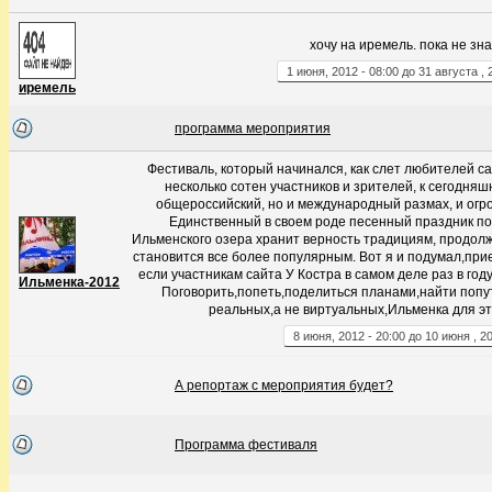
хочу на иремель. пока не зна
1
июня
,
2012
-
08:00
до
31
августа
,
иремель
программа мероприятия
Фестиваль, который начинался, как слет любителей с
несколько сотен участников и зрителей, к сегодня
общероссийский, но и международный размах, и огр
Единственный в своем роде песенный праздник по
Ильменского озера хранит верность традициям, продолж
становится все более популярным. Вот я и подумал,при
если участникам сайта У Костра в самом деле раз в год
Ильменка-2012
Поговорить,попеть,поделиться планами,найти попу
реальных,а не виртуальных,Ильменка для эт
8
июня
,
2012
-
20:00
до
10
июня
,
2
А репортаж с мероприятия будет?
Программа фестиваля