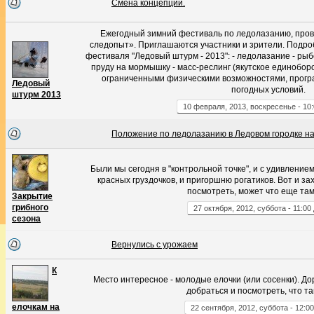
Смена концепции.
Ежегодный зимний фестиваль по ледолазанию, про
следопыт». Приглашаются участники и зрители. Подро
фестиваля "Ледовый штурм - 2013": - ледолазание - ры
пруду на мормышку - масс-реслинг (якутское единоборс
ограниченными физическими возможностями, програ
Ледовый
погодных условий.
штурм 2013
10
февраля
,
2013
,
воскресенье
-
10
Положение по ледолазанию в Ледовом городке на
Были мы сегодня в "контрольной точке", и с удивление
красных груздочков, и пригоршню рогатиков. Вот и за
посмотреть, может что еще там 
Закрытие
грибного
27
октября
,
2012
,
суббота
-
11:00
сезона
Вернулись с урожаем
К
Место интересное - молодые елочки (или сосенки). Дор
добраться и посмотреть, что та
елочкам на
22
сентября
,
2012
,
суббота
-
12:00