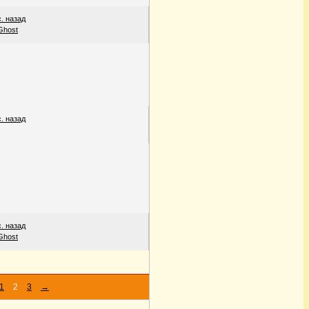
с. назад
Ghost
с. назад
с. назад
Ghost
1
2
3
→