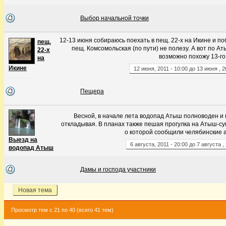
Выбор начальной точки
12-13 июня собираюсь поехать в пещ. 22-х на Икине и по
пещ.
пещ. Комсомольская (по пути) не полезу. А вот по А
22-х
возможно похожу 13-го
на
Икине
12
июня
,
2011
-
10:00
до
13
июня
,
2
Пещера
Весной, в начале лета водопад Атыш полноводен и к
откладывая. В планах также пешая прогулка на Атыш-су
о которой сообщили челябинские 
Выезд на
6
августа
,
2011
-
20:00
до
7
августа
,
водопад Атыш
Дамы и господа участники
Новая тема
Просмотр тем с 21 по 40 (всего 41 тем)