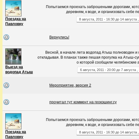
Попытаемся проехать заброшеными дорогами, кото
деревням, к воде, и организовать себе 
Поездка на
8
августа
,
2011
-
16:30
до
14
августа
Павловку
Вернулись!
Весной, в начале лета водопад Атыш полноводен и к
откладывая. В планах также пешая прогулка на Атыш-су
о которой сообщили челябинские 
Выезд на
6
августа
,
2011
-
20:00
до
7
августа
,
водопад Атыш
Мероприятие, версия 2
прочитал тут коммент на геокэшинг.су
Попытаемся проехать заброшеными дорогами, кото
деревням, к воде, и организовать себе 
Поездка на
8
августа
,
2011
-
16:30
до
14
августа
Павловку