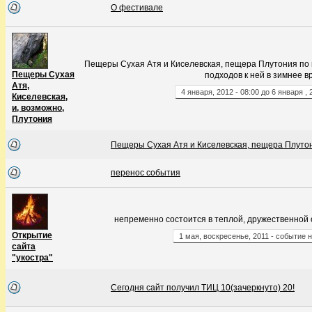
О фестивале
Пещеры Сухая Атя и Киселевская, пещера Плутония по 
Пещеры Сухая
подходов к ней в зимнее в
Атя,
4
января
,
2012
-
08:00
до
6
января
,
Киселевская,
и, возможно,
Плутония
Пещеры Сухая Атя и Киселевская, пещера Плуто
перенос события
непременно состоится в теплой, дружественной
Открытие
1
мая
,
воскресенье
,
2011
- событие н
сайта
"укостра"
Сегодня сайт получил ТИЦ 10(зачеркнуто) 20!