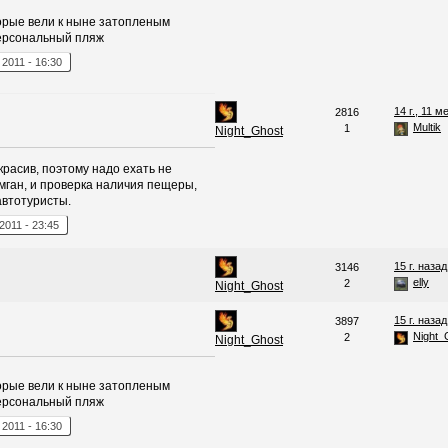
рые вели к ныне затопленым
персональный пляж
,
2011
-
16:30
14 г., 11 м
2816
Multik
1
Night_Ghost
расив, поэтому надо ехать не
мган, и проверка наличия пещеры,
автотуристы.
2011
-
23:45
15 г. назад
3146
elly
2
Night_Ghost
15 г. назад
3897
Night_
2
Night_Ghost
рые вели к ныне затопленым
персональный пляж
,
2011
-
16:30