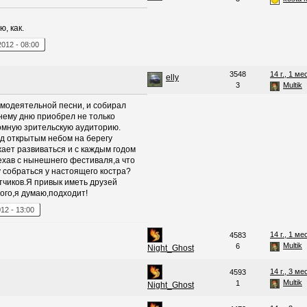
ю, как.
2012
-
08:00
3548
14 г., 1 ме
elly
3
Multik
амодеятельной песни, и собирал
шнему дню приобрел не только
омную зрительскую аудиторию.
д открытым небом на берегу
ает развиваться и с каждым годом
ехав с нынешнего фестиваля,а что
у собраться у настоящего костра?
тчиков.Я привык иметь друзей
ого,я думаю,подходит!
012
-
13:00
14 г., 1 ме
4583
Multik
6
Night_Ghost
14 г., 3 ме
4593
Multik
1
Night_Ghost