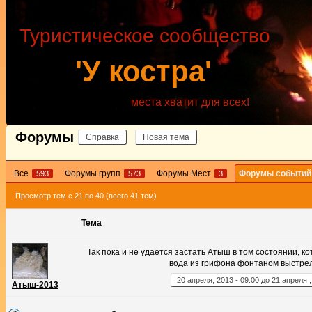
Туристическое сообщество
'У костра'
места хватит для всех!
Форумы
Справка
Новая тема
Все
Форумы групп
Форумы Мест
Форумы событи
593
573
3
Просмотр тем с 21 по 40 (всего 41 тем)
Тема
Так пока и не удается застать Атыш в том состоянии, ко
вода из грифона фонтаном выстрел
20
апреля
,
2013
-
09:00
до
21
апреля
Атыш-2013